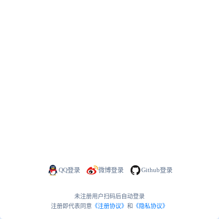
QQ登录
微博登录
Github登录
未注册用户扫码后自动登录
注册即代表同意
《注册协议》
和
《隐私协议》