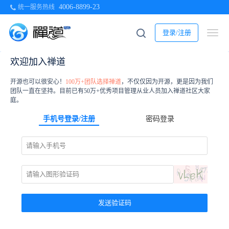
4006-8899-23
统一服务热线
登录/注册
欢迎加入禅道
开源也可以很安心！
100万+团队选择禅道
，不仅仅因为开源，更是因为我们
团队一直在坚持。目前已有50万+优秀项目管理从业人员加入禅道社区大家
庭。
手机号登录/注册
密码登录
发送验证码