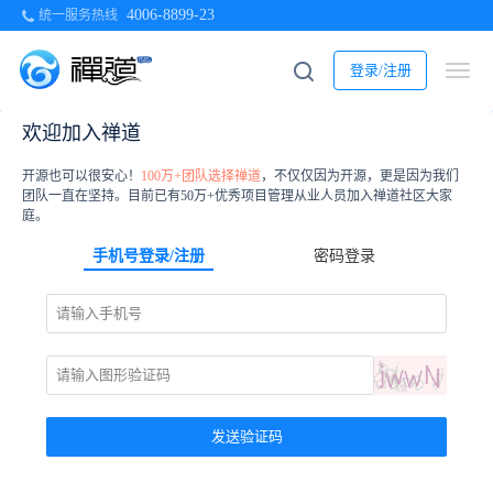
4006-8899-23
统一服务热线
登录/注册
欢迎加入禅道
开源也可以很安心！
100万+团队选择禅道
，不仅仅因为开源，更是因为我们
团队一直在坚持。目前已有50万+优秀项目管理从业人员加入禅道社区大家
庭。
手机号登录/注册
密码登录
发送验证码