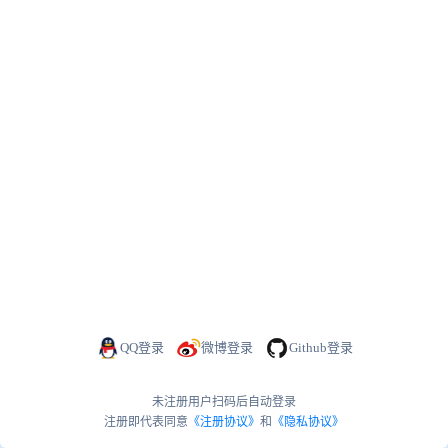
QQ登录
微博登录
Github登录
未注册用户扫码后自动登录
注册即代表同意
《注册协议》
和
《隐私协议》