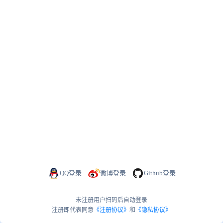
QQ登录
微博登录
Github登录
未注册用户扫码后自动登录
注册即代表同意
《注册协议》
和
《隐私协议》