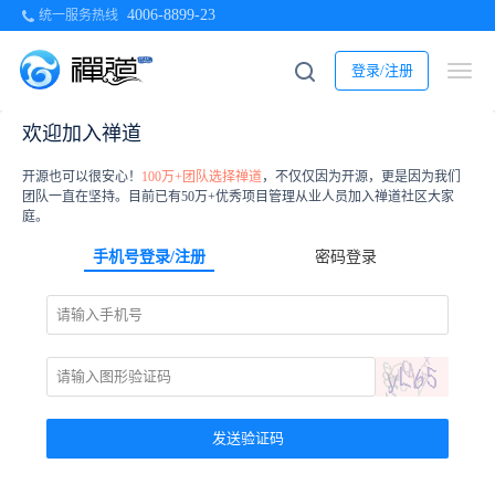
4006-8899-23
统一服务热线
登录/注册
欢迎加入禅道
开源也可以很安心！
100万+团队选择禅道
，不仅仅因为开源，更是因为我们
团队一直在坚持。目前已有50万+优秀项目管理从业人员加入禅道社区大家
庭。
手机号登录/注册
密码登录
发送验证码