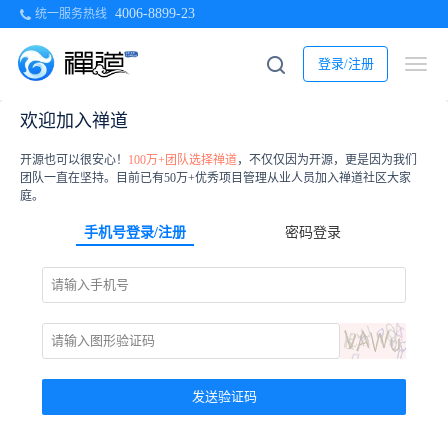
4006-8899-23
统一服务热线
登录/注册
欢迎加入禅道
开源也可以很安心！
100万+团队选择禅道
，不仅仅因为开源，更是因为我们
团队一直在坚持。目前已有50万+优秀项目管理从业人员加入禅道社区大家
庭。
手机号登录/注册
密码登录
发送验证码