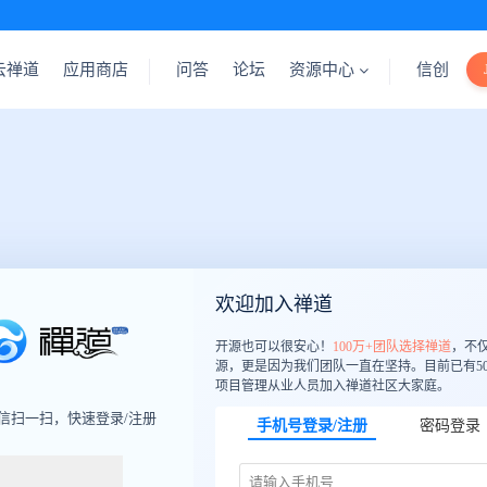
云禅道
应用商店
问答
论坛
资源中心
信创
欢迎加入禅道
开源也可以很安心！
100万+团队选择禅道
，不
源，更是因为我们团队一直在坚持。目前已有50
项目管理从业人员加入禅道社区大家庭。
信扫一扫，快速登录/注册
手机号登录/注册
密码登录