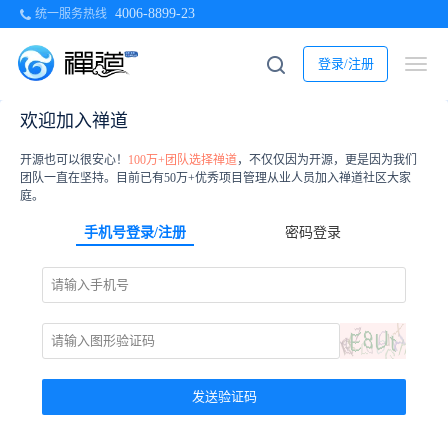
4006-8899-23
统一服务热线
登录/注册
欢迎加入禅道
开源也可以很安心！
100万+团队选择禅道
，不仅仅因为开源，更是因为我们
团队一直在坚持。目前已有50万+优秀项目管理从业人员加入禅道社区大家
庭。
手机号登录/注册
密码登录
发送验证码