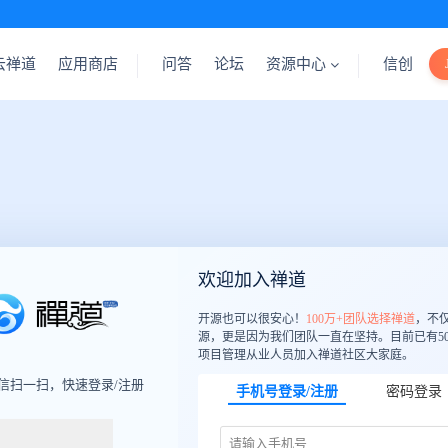
云禅道
应用商店
问答
论坛
资源中心
信创
欢迎加入禅道
开源也可以很安心！
100万+团队选择禅道
，不
源，更是因为我们团队一直在坚持。目前已有50
项目管理从业人员加入禅道社区大家庭。
信扫一扫，快速登录/注册
手机号登录/注册
密码登录