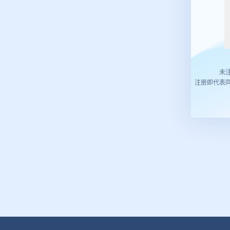
未
注册即代表