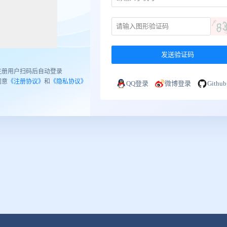
发送验证码
注册用户扫码后自动登录
同意
《注册协议》
和
《隐私协议》
QQ登录
微博登录
Gith