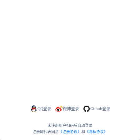
QQ登录
微博登录
Github登录
未注册用户扫码后自动登录
注册即代表同意
《注册协议》
和
《隐私协议》