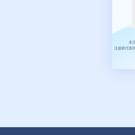
未
注册即代表