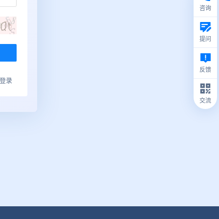
咨询
提问
反馈
ub登录
交流