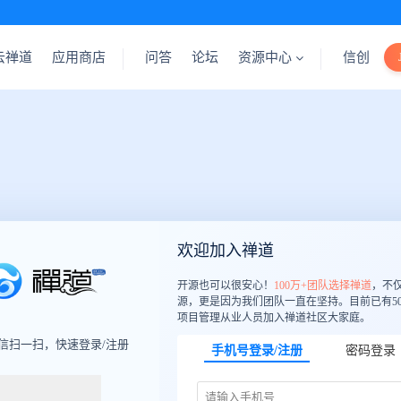
云禅道
应用商店
问答
论坛
资源中心
信创
欢迎加入禅道
开源也可以很安心！
100万+团队选择禅道
，不
源，更是因为我们团队一直在坚持。目前已有50
项目管理从业人员加入禅道社区大家庭。
信扫一扫，快速登录/注册
手机号登录/注册
密码登录