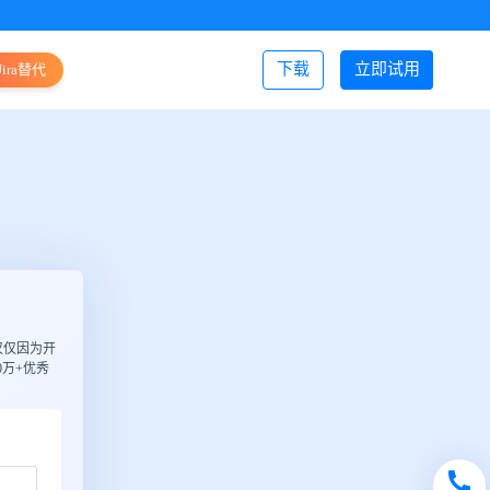
下载
立即试用
Jira替代
登录/注册
仅仅因为开
万+优秀