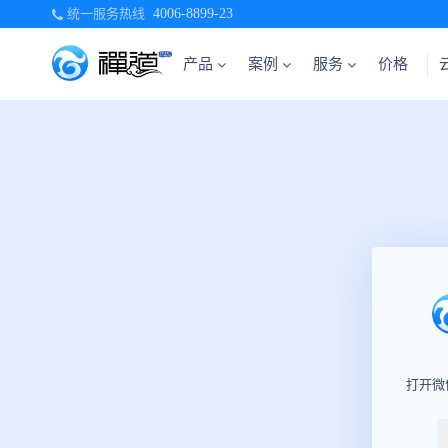
统一服务热线
4006-8899-23
产品
案例
服务
价格
打开微