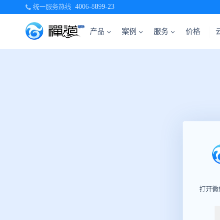
统一服务热线
4006-8899-23
产品
案例
服务
价格
打开微