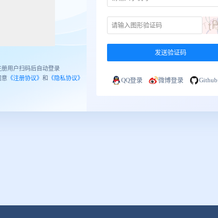
发送验证码
注册用户扫码后自动登录
同意
《注册协议》
和
《隐私协议》
QQ登录
微博登录
Gith