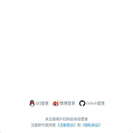
QQ登录
微博登录
Github登录
未注册用户扫码后自动登录
注册即代表同意
《注册协议》
和
《隐私协议》