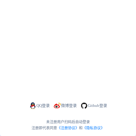
QQ登录
微博登录
Github登录
未注册用户扫码后自动登录
注册即代表同意
《注册协议》
和
《隐私协议》