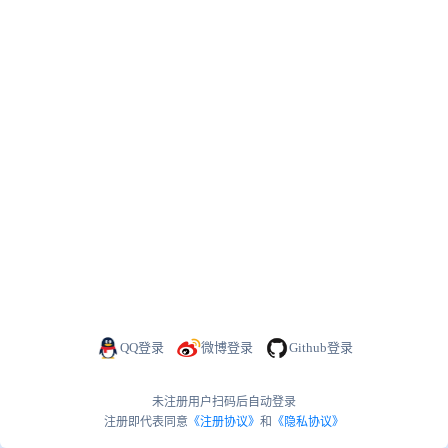
QQ登录
微博登录
Github登录
未注册用户扫码后自动登录
注册即代表同意
《注册协议》
和
《隐私协议》