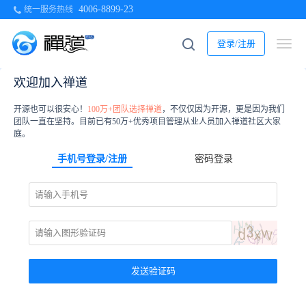
4006-8899-23
统一服务热线
登录/注册
欢迎加入禅道
开源也可以很安心！
100万+团队选择禅道
，不仅仅因为开源，更是因为我们
团队一直在坚持。目前已有50万+优秀项目管理从业人员加入禅道社区大家
庭。
手机号登录/注册
密码登录
发送验证码