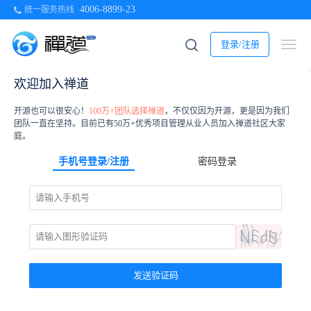
4006-8899-23
统一服务热线
登录/注册
欢迎加入禅道
开源也可以很安心！
100万+团队选择禅道
，不仅仅因为开源，更是因为我们
团队一直在坚持。目前已有50万+优秀项目管理从业人员加入禅道社区大家
庭。
手机号登录/注册
密码登录
发送验证码