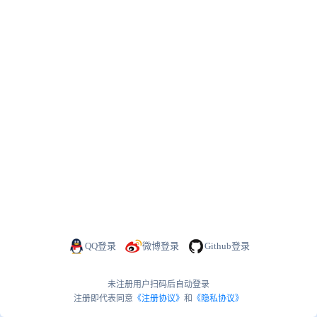
QQ登录
微博登录
Github登录
未注册用户扫码后自动登录
注册即代表同意
《注册协议》
和
《隐私协议》