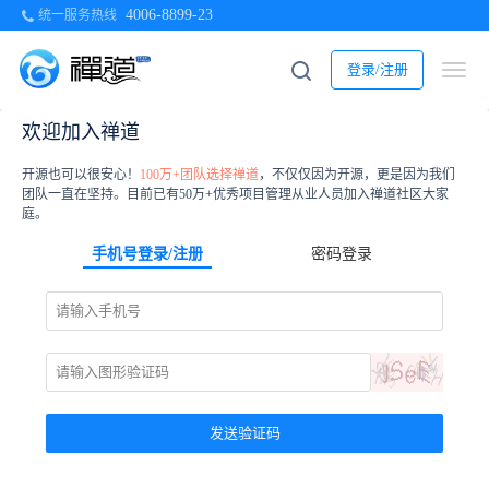
4006-8899-23
统一服务热线
登录/注册
欢迎加入禅道
开源也可以很安心！
100万+团队选择禅道
，不仅仅因为开源，更是因为我们
团队一直在坚持。目前已有50万+优秀项目管理从业人员加入禅道社区大家
庭。
手机号登录/注册
密码登录
发送验证码