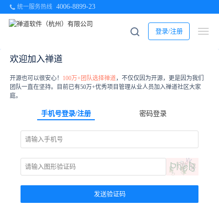
4006-8899-23
统一服务热线
登录/注册
欢迎加入禅道
开源也可以很安心！
100万+团队选择禅道
，不仅仅因为开源，更是因为我们
团队一直在坚持。目前已有50万+优秀项目管理从业人员加入禅道社区大家
庭。
手机号登录/注册
密码登录
发送验证码