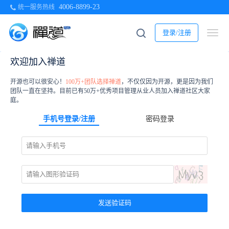
4006-8899-23
统一服务热线
登录/注册
欢迎加入禅道
开源也可以很安心！
100万+团队选择禅道
，不仅仅因为开源，更是因为我们
团队一直在坚持。目前已有50万+优秀项目管理从业人员加入禅道社区大家
庭。
手机号登录/注册
密码登录
发送验证码