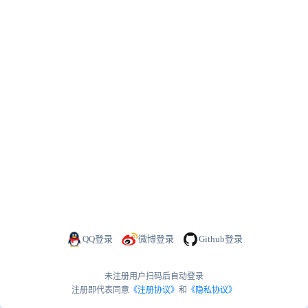
QQ登录
微博登录
Github登录
未注册用户扫码后自动登录
注册即代表同意
《注册协议》
和
《隐私协议》