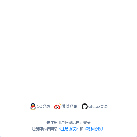
QQ登录
微博登录
Github登录
未注册用户扫码后自动登录
注册即代表同意
《注册协议》
和
《隐私协议》