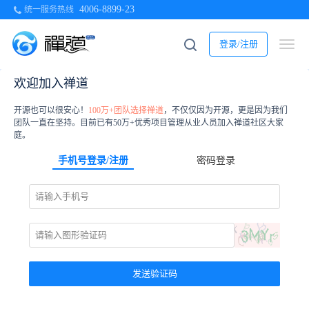
4006-8899-23
统一服务热线
登录/注册
欢迎加入禅道
开源也可以很安心！
100万+团队选择禅道
，不仅仅因为开源，更是因为我们
团队一直在坚持。目前已有50万+优秀项目管理从业人员加入禅道社区大家
庭。
手机号登录/注册
密码登录
发送验证码