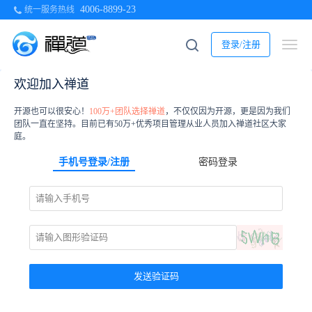
4006-8899-23
统一服务热线
登录/注册
欢迎加入禅道
开源也可以很安心！
100万+团队选择禅道
，不仅仅因为开源，更是因为我们
团队一直在坚持。目前已有50万+优秀项目管理从业人员加入禅道社区大家
庭。
手机号登录/注册
密码登录
发送验证码