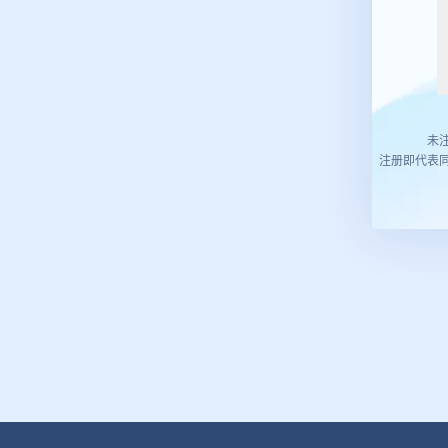
未
注册即代表