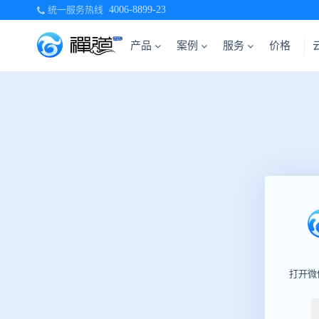
统一服务热线
4006-8899-23
产品
案例
服务
价格
打开微