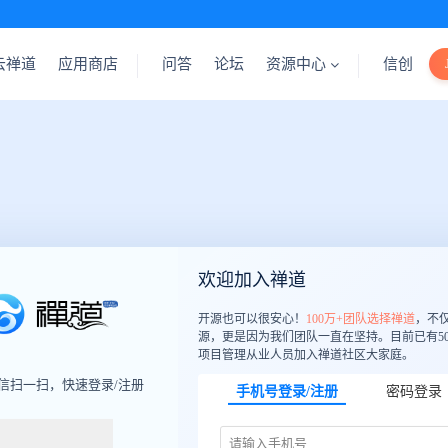
云禅道
应用商店
问答
论坛
资源中心
信创
欢迎加入禅道
开源也可以很安心！
100万+团队选择禅道
，不
源，更是因为我们团队一直在坚持。目前已有50
项目管理从业人员加入禅道社区大家庭。
信扫一扫，快速登录/注册
手机号登录/注册
密码登录