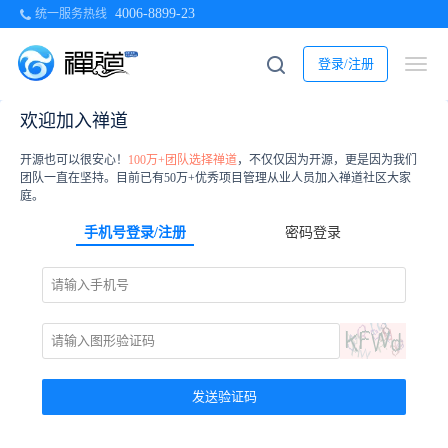
4006-8899-23
统一服务热线
登录/注册
欢迎加入禅道
开源也可以很安心！
100万+团队选择禅道
，不仅仅因为开源，更是因为我们
团队一直在坚持。目前已有50万+优秀项目管理从业人员加入禅道社区大家
庭。
手机号登录/注册
密码登录
发送验证码