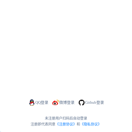
QQ登录
微博登录
Github登录
未注册用户扫码后自动登录
注册即代表同意
《注册协议》
和
《隐私协议》