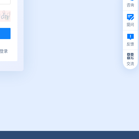
咨询
提问
反馈
ub登录
交流