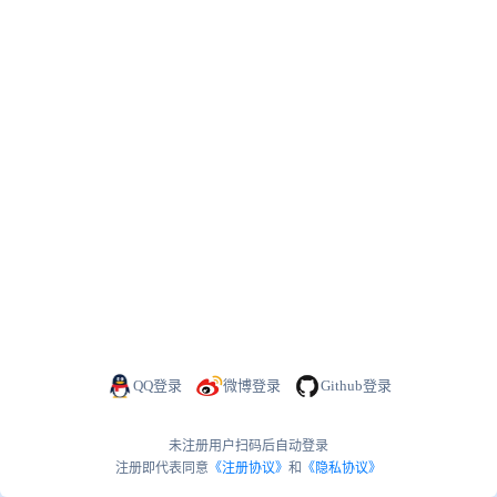
QQ登录
微博登录
Github登录
未注册用户扫码后自动登录
注册即代表同意
《注册协议》
和
《隐私协议》