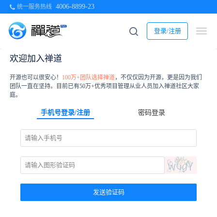
4006-8899-23
统一服务热线
登录/注册
欢迎加入禅道
开源也可以很安心！
100万+团队选择禅道
，不仅仅因为开源，更是因为我们
团队一直在坚持。目前已有50万+优秀项目管理从业人员加入禅道社区大家
庭。
手机号登录/注册
密码登录
发送验证码