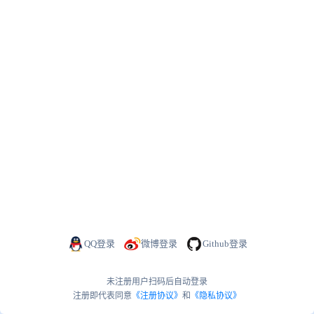
QQ登录
微博登录
Github登录
未注册用户扫码后自动登录
注册即代表同意
《注册协议》
和
《隐私协议》