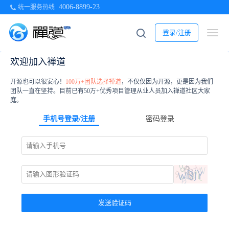
4006-8899-23
统一服务热线
登录/注册
欢迎加入禅道
开源也可以很安心！
100万+团队选择禅道
，不仅仅因为开源，更是因为我们
团队一直在坚持。目前已有50万+优秀项目管理从业人员加入禅道社区大家
庭。
手机号登录/注册
密码登录
发送验证码