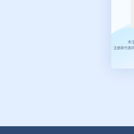
未
注册即代表