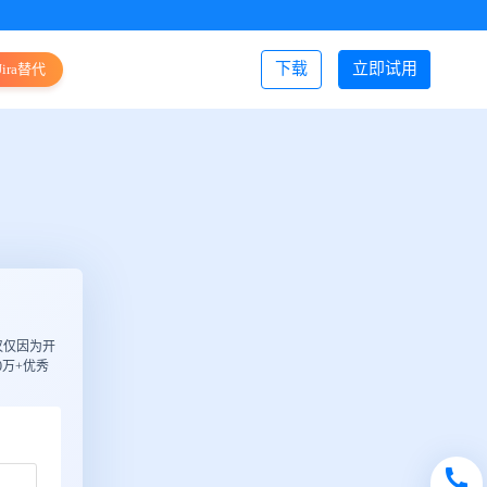
下载
立即试用
Jira替代
登录/注册
仅仅因为开
万+优秀