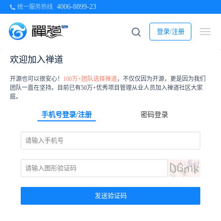
4006-8899-23
统一服务热线
登录/注册
欢迎加入禅道
开源也可以很安心！
100万+团队选择禅道
，不仅仅因为开源，更是因为我们
团队一直在坚持。目前已有50万+优秀项目管理从业人员加入禅道社区大家
庭。
手机号登录/注册
密码登录
发送验证码