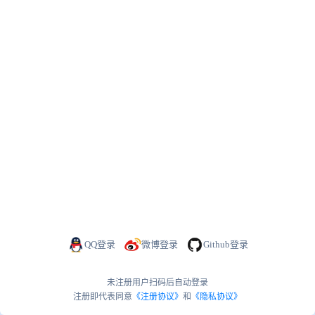
QQ登录
微博登录
Github登录
未注册用户扫码后自动登录
注册即代表同意
《注册协议》
和
《隐私协议》