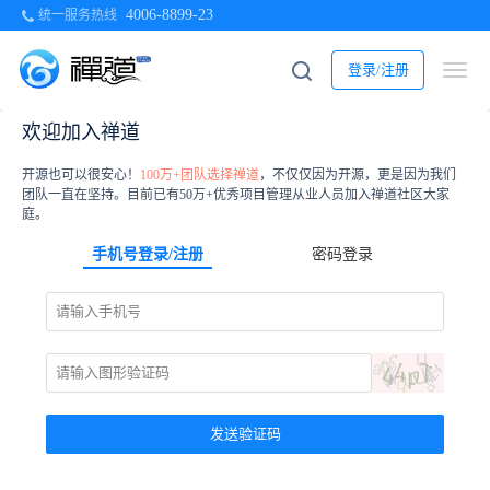
4006-8899-23
统一服务热线
登录/注册
欢迎加入禅道
开源也可以很安心！
100万+团队选择禅道
，不仅仅因为开源，更是因为我们
团队一直在坚持。目前已有50万+优秀项目管理从业人员加入禅道社区大家
庭。
手机号登录/注册
密码登录
发送验证码