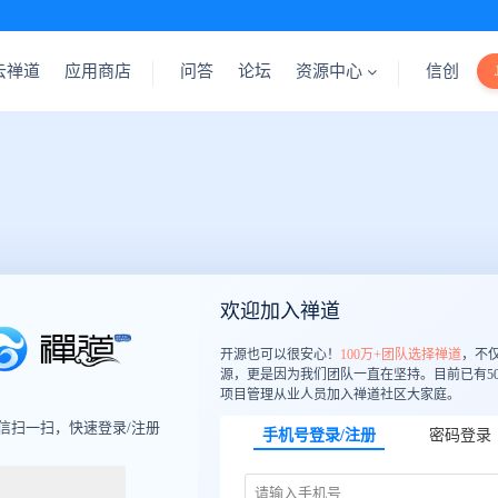
云禅道
应用商店
问答
论坛
资源中心
信创
欢迎加入禅道
开源也可以很安心！
100万+团队选择禅道
，不
源，更是因为我们团队一直在坚持。目前已有50
项目管理从业人员加入禅道社区大家庭。
信扫一扫，快速登录/注册
手机号登录/注册
密码登录