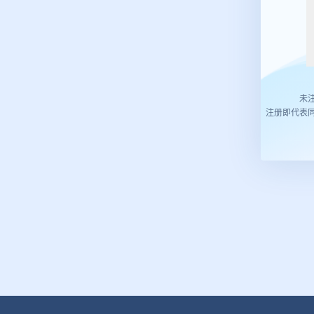
未
注册即代表