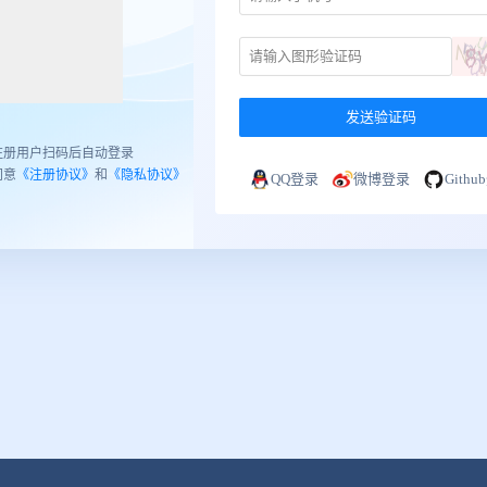
发送验证码
注册用户扫码后自动登录
同意
《注册协议》
和
《隐私协议》
QQ登录
微博登录
Gith