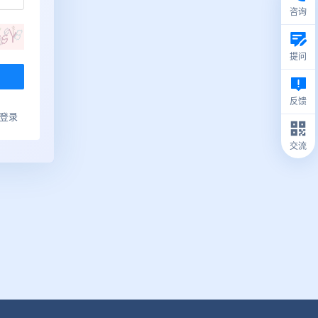
咨询
提问
反馈
ub登录
交流