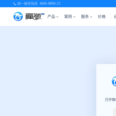
统一服务热线
4006-8899-23
产品
案例
服务
价格
打开微