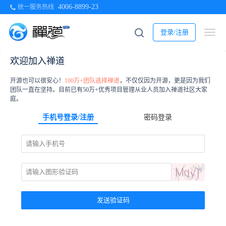
4006-8899-23
统一服务热线
登录/注册
欢迎加入禅道
开源也可以很安心！
100万+团队选择禅道
，不仅仅因为开源，更是因为我们
团队一直在坚持。目前已有50万+优秀项目管理从业人员加入禅道社区大家
庭。
手机号登录/注册
密码登录
发送验证码