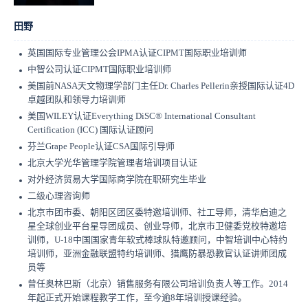
田野
英国国际专业管理公会IPMA认证CIPMT国际职业培训师
中智公司认证CIPMT国际职业培训师
美国前NASA天文物理学部门主任Dr. Charles Pellerin亲授国际认证4D
卓越团队和领导力培训师
美国WILEY认证Everything DiSC® International Consultant
Certification (ICC) 国际认证顾问
芬兰Grape People认证CSA国际引导师
北京大学光华管理学院管理者培训项目认证
对外经济贸易大学国际商学院在职研究生毕业
二级心理咨询师
北京市团市委、朝阳区团区委特邀培训师、社工导师，清华启迪之
星全球创业平台星导团成员、创业导师，北京市卫健委党校特邀培
训师，U-18中国国家青年软式棒球队特邀顾问，中智培训中心特约
培训师，亚洲金融联盟特约培训师、猎鹰防暴恐教官认证讲师团成
员等
曾任奥林巴斯（北京）销售服务有限公司培训负责人等工作。2014
年起正式开始课程教学工作，至今逾8年培训授课经验。