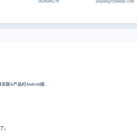
1826606239
jinjuan@chandao.com
在一个项目中选择关联的A产品的iOS版本，就无法选择关联A产品的Android版本。有遇到类似问题的没有？
写了。