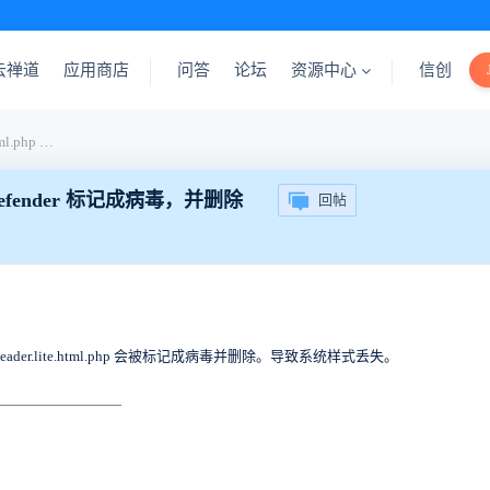
云禅道
应用商店
问答
论坛
资源中心
信创
common\view\header.lite.html.php 被 windows defender 标记成病毒，并删除
dows defender 标记成病毒，并删除
回帖
ew\header.lite.html.php 会被标记成病毒并删除。导致系统样式丢失。