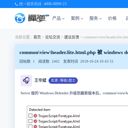
统一服务热线
4006-8899-23
产品
案例
服务
价格
当前位置：
首页
>
论坛交流
>
建议反馈
>
common\view\header.lite.html.php 被 win
回帖数
1
阅读数
2462
发表时间
2018-10-24 10:43:51
🎧
王华斌
玄清 | 等级1居士
Server 版的 Windows Defender 升级到最新版本后，common\vi