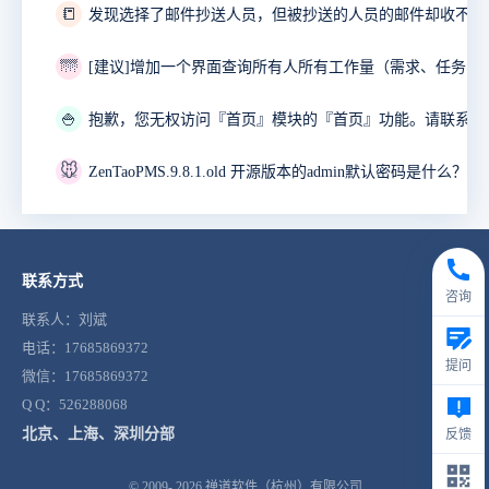
📒
发现选择了邮件抄送人员，但被抄送的人员的邮件却收不到
🌁
🍚
🐭
ZenTaoPMS.9.8.1.old 开源版本的admin默认密码是什么？
联系方式
咨询
联系人：刘斌
电话：17685869372
提问
微信：17685869372
Q Q：526288068
北京、上海、深圳分部
反馈
© 2009- 2026
禅道软件（杭州）有限公司