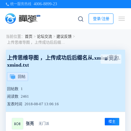
4006-8899-23
统一服务热线
登录/注册
当前位置：
首页
>
论坛交流
>
建议反馈
>
上传思维导图 ，上传成功后后缀名从.xmind变为.xmind.txt
上传思维导图 ，上传成功后后缀名从.xmind变为.
只读
xmind.txt
回帖
回帖数
1
阅读数
2461
发表时间
2018-08-07 13:06:16
楼主
🍬
张亮
无门派