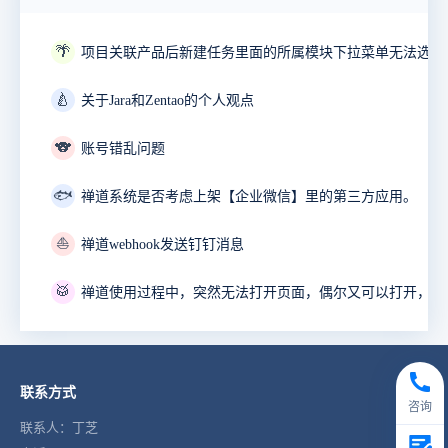
🌴
项目关联产品后新建任务里面的所属模块下拉菜单无法选择
🍐
关于Jara和Zentao的个人观点
🐨
账号错乱问题
🐟
禅道系统是否考虑上架【企业微信】里的第三方应用。
⛵
禅道webhook发送钉钉消息
🥁
联系方式
咨询
联系人：丁芝