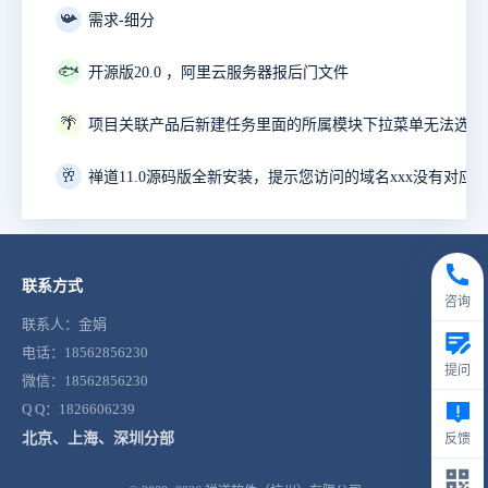
📯
需求-细分
🐟
开源版20.0 ，阿里云服务器报后门文件
🌴
项目关联产品后新建任务里面的所属模块下拉菜单无法选择
🥂
禅道11.0源码版全新安装，提示您访问的域名xxx没有对应
联系方式
咨询
联系人：金娟
电话：18562856230
提问
微信：18562856230
Q Q：1826606239
北京、上海、深圳分部
反馈