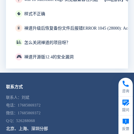
🌵
样式不正确
🎇
🎱
怎么关闭禅道的项目呀？
🎮
禅道开源版12.4的安全漏洞
联系方式
咨询
联系人：刘斌
电话：17685869372
提问
微信：17685869372
Q Q：526288068
北京、上海、深圳分部
反馈