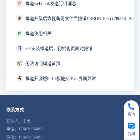
⛵
禅道webhook发送钉钉消息
🎇
📓
禅道使用相关
📗
k8s安装禅道后，初始化页面时报错
📦
无法访问禅道首页
🐏
禅道开源版8.0.1板提交BUG界面异常
联系方式
咨询
联系人：丁芝
电话：17663906485
提问
微信：17663906485