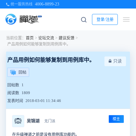
4006-8899-23
统一服务热线
登录/注册
当前位置：
首页
>
论坛交流
>
建议反馈
>
产品用例如何能够复制到用例库中。
产品用例如何能够复制到用例库中。
只读
回帖
回帖数
1
阅读数
1809
发表时间
2018-03-01 11:34:46
楼主
🙉
吴锦湖
无门派
在升级禅道之前是没有用例库功能的。