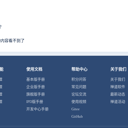
么？
的内容看不到了
能
使用文档
帮助中心
关于我们
理
基本版手册
积分问答
关于我们
理
企业版手册
常见问题
禅道软件
理
旗舰版手册
论坛交流
最新动态
理
IPD版手册
使用视频
禅道活动
开发中心手册
Gitee
GitHub