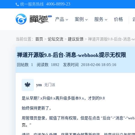
统一服务热线
4006-8899-23
产品
案例
服务
价格
当前位置：
首页
>
论坛交流
>
建议反馈
>
禅道开源版9.8-后台-消息-webhook提示无权限
回帖数
1
阅读数
1892
发表时间
2018-02-06 18:05:16
🍁
ym
无门派
是从早期7.x升级8.x再升级多版本9.x，才到的9.8
始终保持更新了，
用管理员登录，赋值了所有权限，但是在点击 “后台”-“消息”-“webh
页。
”
请问，应该怎么处理，尽量不要全部重新安装，毕竟运行几年的