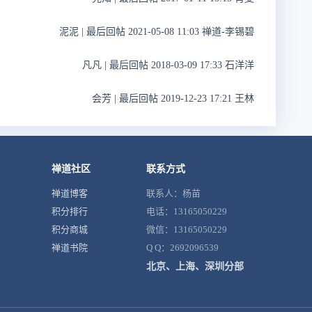
泥泥
|
最后回帖 2021-05-08 11:03 禅道-李锡碧
凡凡
|
最后回帖 2018-03-09 17:33 石洋洋
会芳
|
最后回帖 2019-12-23 17:21 王林
禅道社区
联系方式
禅道博客
联系人：杨苗
积分排行
电话：13165050229
积分商城
微信：13165050229
禅道书院
Q Q：2692096539
北京、上海、深圳分部