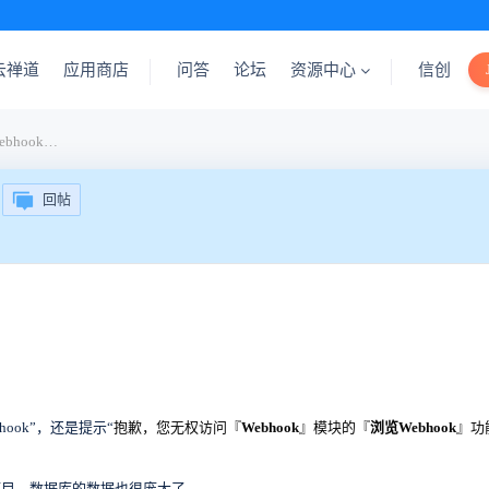
云禅道
应用商店
问答
论坛
资源中心
信创
禅道开源版9.8-后台-消息-webhook提示无权限
回帖
ook”，还是提示“
抱歉，您无权访问『
Webhook
』模块的『
浏览Webhook
』功
项目，数据库的数据也很庞大了