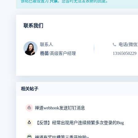
该帖已被设置为
只读
，您暂时无法发表新的回复。
联系我们
联系人
电话(微信
杨苗
/高级客户经理
13165050229
相关帖子
⛵
禅道webhook发送钉钉消息
🐧
【反馈】经常出现用户连续频繁多次登录的Bug
😎
禅道有奖吐槽第三季开始啦~