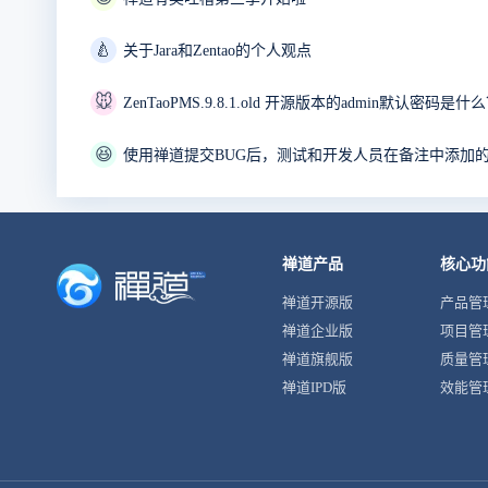
🍐
关于Jara和Zentao的个人观点
🐭
ZenTaoPMS.9.8.1.old 开源版本的admin默认密码是什
😆
使用禅道提交BUG后，测试和开发人员在备注中添加
禅道产品
核心功
禅道开源版
产品管
禅道企业版
项目管
禅道旗舰版
质量管
禅道IPD版
效能管