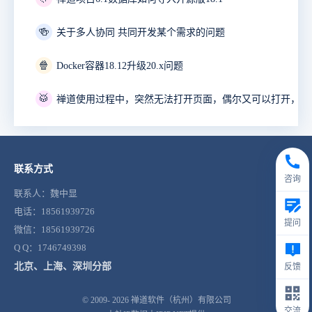
🍻
关于多人协同 共同开发某个需求的问题
🍿
Docker容器18.12升级20.x问题
🥁
联系方式
咨询
联系人：魏中显
电话：18561939726
提问
微信：18561939726
Q Q：1746749398
北京、上海、深圳分部
反馈
© 2009- 2026
禅道软件（杭州）有限公司
交流