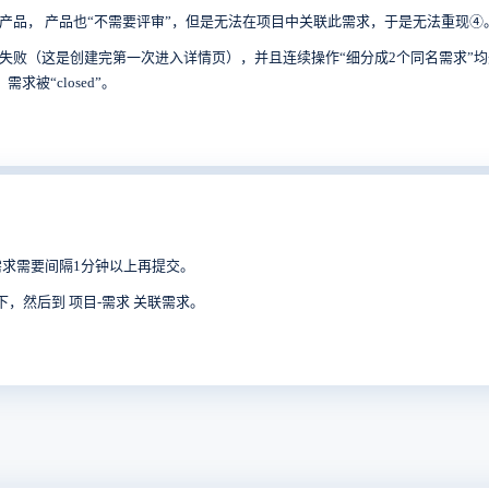
此产品， 产品也“不需要评审”，但是无法在项目中关联此需求，于是无法重现④
会失败（这是创建完第一次进入详情页），并且连续操作“细分成2个同名需求”
需求被“closed”。
需求需要间隔1分钟以上再提交。
，然后到 项目-需求 关联需求。