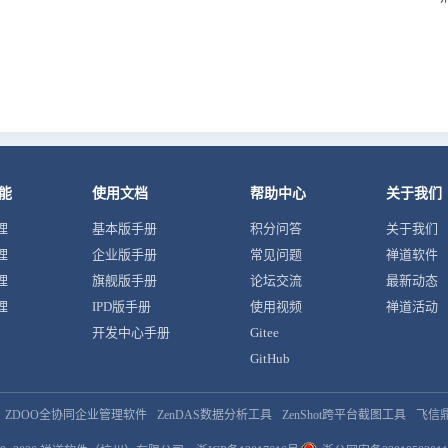
能
使用文档
帮助中心
关于我们
理
基本版手册
积分问答
关于我们
理
企业版手册
常见问题
禅道软件
理
旗舰版手册
论坛交流
最新动态
理
IPD版手册
使用视频
禅道活动
开发中心手册
Gitee
GitHub
ZDOO全协同企业管理软件
ZenDAS数据分析工具
ZenShot跨平台截图工具
飞信