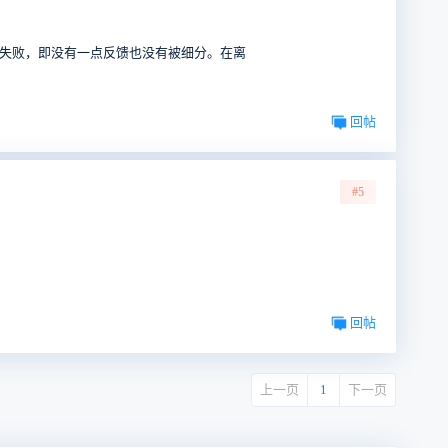
。
均失败，即没有一点反馈也没有被细分。在离
回帖
#5
回帖
上一页
1
下一页