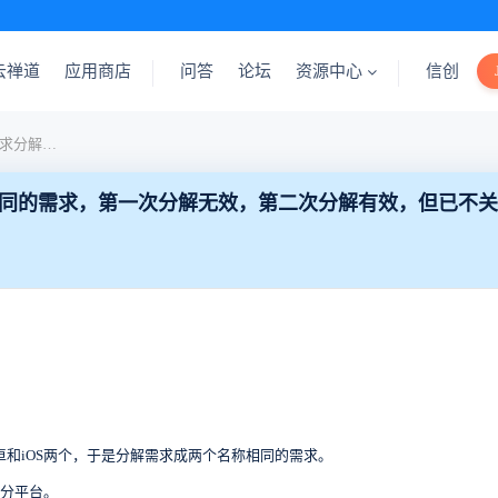
云禅道
应用商店
问答
论坛
资源中心
信创
把一个“所有平台”的项目需求分解成两个名字相同的需求，第一次分解无效，第二次分解有效，但已不关联该项目
相同的需求，第一次分解无效，第二次分解有效，但已不
卓和iOS两个，于是分解需求成两个名称相同的需求。
再分平台。