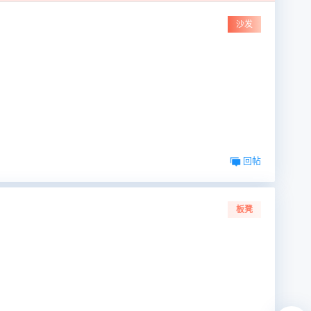
沙发
回帖
板凳