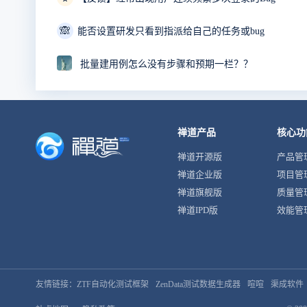
🙈
能否设置研发只看到指派给自己的任务或bug
批量建用例怎么没有步骤和预期一栏？？
禅道产品
核心功
禅道开源版
产品管
禅道企业版
项目管
禅道旗舰版
质量管
禅道IPD版
效能管
友情链接：
ZTF自动化测试框架
ZenData测试数据生成器
喧喧
渠成软件