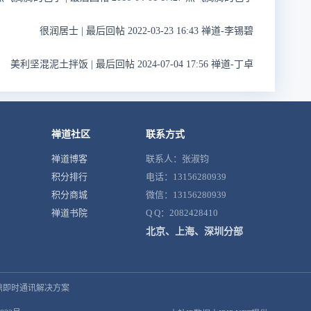
很润居士
|
最后回帖 2022-03-23 16:43 禅道-李锡碧
美利坚混泥土拌饭
|
最后回帖 2024-07-04 17:56 禅道-丁卓
禅道社区
联系方式
禅道博客
联系人：张淑钧
积分排行
电话：13156280939
积分商城
微信：13156280939
禅道书院
Q Q：2082428410
北京、上海、深圳分部
鼎即时通讯解决方案