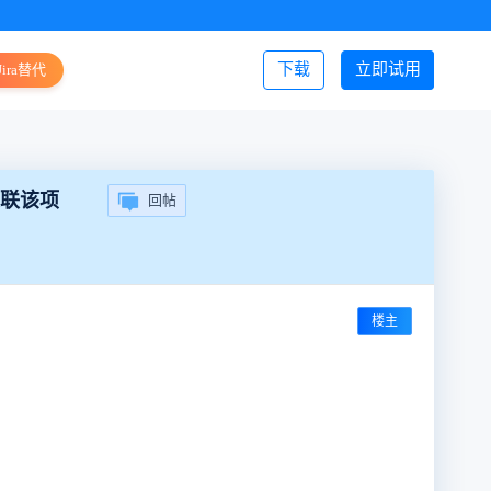
下载
立即试用
Jira替代
登录/注册
关联该项
回帖
楼主