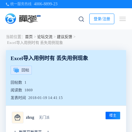
4006-8899-23
统一服务热线
登录/注册
当前位置：
首页
>
论坛交流
>
建议反馈
>
Excel导入用例时有 丢失用例现象
Excel导入用例时有 丢失用例现象
回帖
回帖数
1
阅读数
1869
发表时间
2018-01-19 14:41:15
楼主
🍟
zhxg
无门派