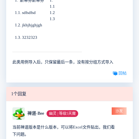
1.
斯蒂芬斯蒂芬
1.
1.1
1.1. sdfsdfsd
1.2
1.3
1.2. jkhjhjghjgh
1.3. 3232323
此类用例导入后，只保留最后一条，没有按分组方式导入
回帖
1个回复
沙发
禅道-Bee
幽灵 | 等级5天魔
当前禅道版本是什么版本，可以将Excel文件贴出，我们看
下问题。