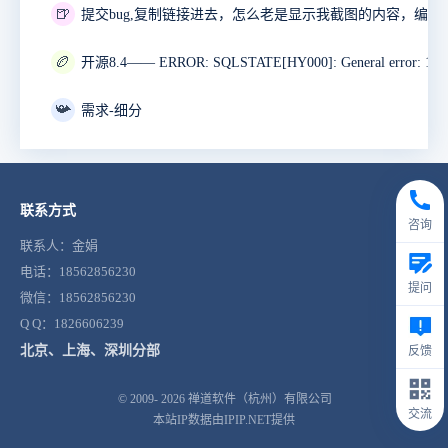
🍺
🏉
📯
需求-细分
联系方式
咨询
联系人：金娟
电话：18562856230
提问
微信：18562856230
Q Q：1826606239
北京、上海、深圳分部
反馈
© 2009- 2026
禅道软件（杭州）有限公司
交流
本站IP数据由IPIP.NET提供