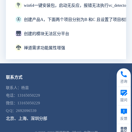
💐
🦋
🌉
创建的模块无法区分平台
🐉
禅道需求功能属性增强
联系方式
咨询
联系人：杨苗
电话：13165050229
提问
微信：13165050229
Q Q：2692096539
北京、上海、深圳分部
反馈