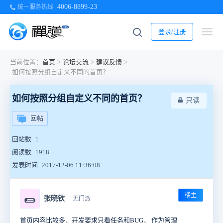
4006-8899-23
统一服务热线
登录/注册
当前位置：
首页
>
论坛交流
>
建议反馈
>
如何按照分组自定义不同的首页？
如何按照分组自定义不同的首页？
只读
回帖
回帖数
1
阅读数
1918
发表时间
2017-12-06 11:36:08
楼主
🌯
张晓钦
无门派
首页内容比较多，开发要求只看任务和BUG， 作为管理