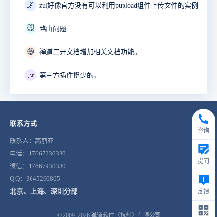
🌌
zui好像官方没有可以利用pupload组件上传文件的实例
🐭
路由问题
😆
禅道二开文档增加相关文档功能。
🎶
第三方插件挺少的，
联系方式
咨询
联系人：高丽亚
电话：17667930330
提问
微信：17667930330
Q Q：3645260865
北京、上海、深圳分部
反馈
© 2009- 2026
禅道软件（杭州）有限公司