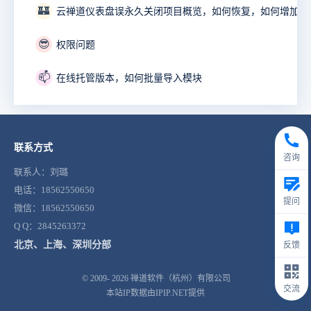
🏰
😎
权限问题
📫
在线托管版本，如何批量导入模块
联系方式
咨询
联系人：刘璐
电话：18562550650
提问
微信：18562550650
Q Q：2845263372
北京、上海、深圳分部
反馈
© 2009- 2026
禅道软件（杭州）有限公司
交流
本站IP数据由IPIP.NET提供