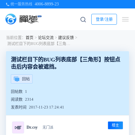
4006-8899-23
统一服务热线
登录/注册
当前位置：
首页
>
论坛交流
>
建议反馈
>
测试栏目下的BUG列表底部【三角形】按钮点击后内容会被遮挡。
测试栏目下的BUG列表底部【三角形】按钮点
击后内容会被遮挡。
回帖
回帖数
1
阅读数
2314
发表时间
2017-11-23 17:24:41
楼主
🎺
Dr.csy
无门派